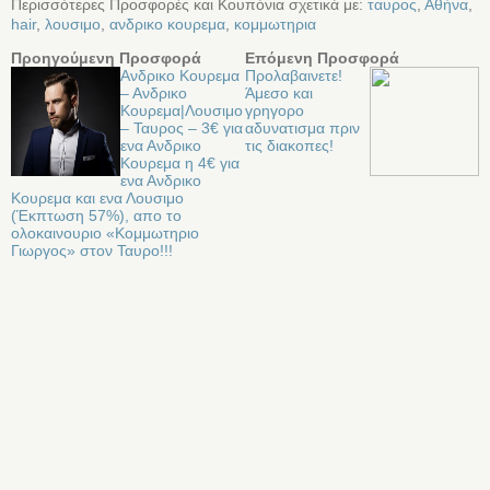
Περισσότερες Προσφορές και Κουπόνια σχετικά με:
ταυρος
,
Αθήνα
,
hair
,
λουσιμο
,
ανδρικο κουρεμα
,
κομμωτηρια
Προηγούμενη Προσφορά
Επόμενη Προσφορά
Ανδρικο Κουρεμα
Προλαβαινετε!
– Ανδρικο
Άμεσο και
Κουρεμα|Λουσιμο
γρηγορο
– Ταυρος – 3€ για
αδυνατισμα πριν
ενα Ανδρικο
τις διακοπες!
Κουρεμα η 4€ για
ενα Ανδρικο
Κουρεμα και ενα Λουσιμο
(Έκπτωση 57%), απο το
ολοκαινουριο «Κομμωτηριο
Γιωργος» στον Ταυρο!!!