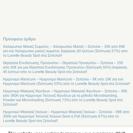
Πρόσφατα άρθρα
Χαλαρωτικο Μασαζ Σωματος – Χαλαρωτικο Μασαζ – Σεπολια – 30€ απο 69€
για ενα Χαλαρωτικο μασαζ σωματος διαρκειας 60 λεπτων (Έκπτωση 57%) απο
το Lunette Beauty Spot στα Σεπολια!!
Θεραπεια Ενυδατωσης Προσωπου – Θεραπεια Προσωπου – Σεπολια – 15€
απο 30€ για μια Θεραπεια Ενυδατωσης Προσωπου (Έκπτωση 50%) διαρκειας
45 λεπτων απο το Lunette Beauty Spot στα Σεπολια!!
Ημιμονιμο Manicure – Ημιμονιμο Manicure – Σεπολια – 9€ απο 19€ για ενα
Ημιμονιμο Manicure (Έκπτωση 53%) απο το Lunette Beauty Spot στα Σεπολια!!
Ημιμονιμο Μακιγιαζ Φρυδιων – Ημιμονιμο Μακιγιαζ Φρυδιων – Σεπολια – 99€
απο 360€ για Ημιμονιμο Τατουαζ Φρυδιων με τη μεθοδο Microblanding,
Powder και Microshading (Έκπτωση 73%) απο το Lunette Beauty Spot στα
Σεπολια!!
Ημιμονιμο Μακιγιαζ Χειλιων – Ημιμονιμο Μακιγιαζ Χειλιων – Σεπολια – 99€ απο
300€ για Ημιμονιμο Τατουαζ Χειλιων Semi η Full (Έκπτωση 67%) απο το
Lunette Beauty Spot στα Σεπολια!!