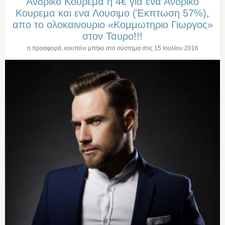
Ανδρικο Κουρεμα η 4€ για ενα Ανδρικο
Κουρεμα και ενα Λουσιμο (Έκπτωση 57%),
απο το ολοκαινουριο «Κομμωτηριο Γιωργος»
στον Ταυρο!!!
η προσφορά, κουπόνι μπήκε στο σύστημα στις
15 Ιουλίου 2016