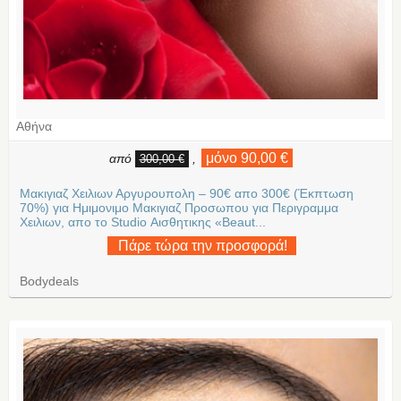
Αθήνα
μόνο 90,00 €
από
,
300,00 €
Μακιγιαζ Χειλιων Αργυρουπολη – 90€ απο 300€ (Έκπτωση
70%) για Ημιμονιμο Μακιγιαζ Προσωπου για Περιγραμμα
Χειλιων, απο το Studio Αισθητικης «Beaut...
Πάρε τώρα την προσφορά!
Bodydeals