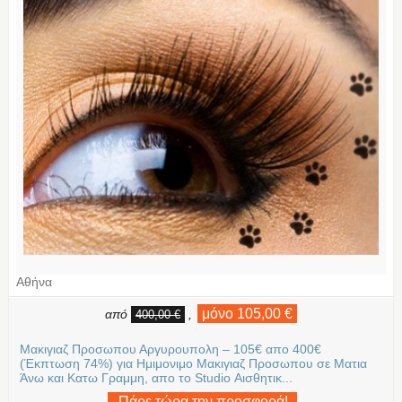
Αθήνα
μόνο 105,00 €
από
,
400,00 €
Μακιγιαζ Προσωπου Αργυρουπολη – 105€ απο 400€
(Έκπτωση 74%) για Ημιμονιμο Μακιγιαζ Προσωπου σε Ματια
Άνω και Κατω Γραμμη, απο το Studio Αισθητικ...
Πάρε τώρα την προσφορά!