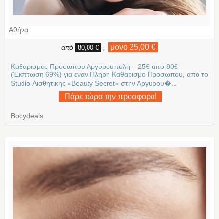
Αθήνα
μόνο 25,00 €
από
,
80,00 €
Καθαρισμος Προσωπου Αργυρουπολη – 25€ απο 80€
(Έκπτωση 69%) για εναν Πληρη Καθαρισμο Προσωπου, απο το
Studio Αισθητικης «Beauty Secret» στην Αργυρου�...
Πάρε τώρα την προσφορά!
Bodydeals