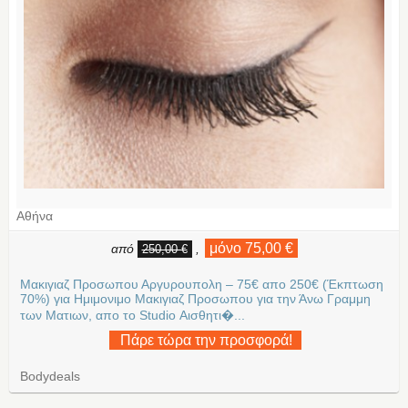
Αθήνα
μόνο 75,00 €
από
,
250,00 €
Μακιγιαζ Προσωπου Αργυρουπολη – 75€ απο 250€ (Έκπτωση
70%) για Ημιμονιμο Μακιγιαζ Προσωπου για την Άνω Γραμμη
των Ματιων, απο το Studio Αισθητι�...
Πάρε τώρα την προσφορά!
Bodydeals