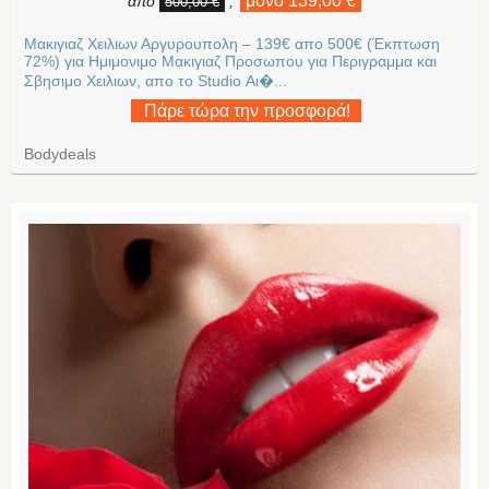
μόνο 139,00 €
από
,
500,00 €
Μακιγιαζ Χειλιων Αργυρουπολη – 139€ απο 500€ (Έκπτωση
72%) για Ημιμονιμο Μακιγιαζ Προσωπου για Περιγραμμα και
Σβησιμο Χειλιων, απο το Studio Αι�...
Πάρε τώρα την προσφορά!
Bodydeals